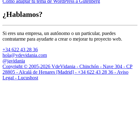
Cómo adaptar tu tema de WordPress a Gutenberg
de
entradas
¿Hablamos?
Si eres una empresa, un autónomo o un particular, puedes
contratarme para ayudarte a crear o mejorar tu proyecto web.
+34 622 43 28 36
hola@vdevidania.com
@javidania
Copyright © 2005-2026 VdeVidania - Chinchón - Nave 304 - CP
28805 - Alcalá de Henares [Madrid] -
+34 622 43 28 36 -
Aviso
Legal -
Lucushost