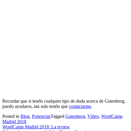
Recordar que si tenéis cualquier tipo de duda acerca de Gutenberg,
puedo ayudaros, tan solo tenéis que
contactarme
.
Posted in
Blog
,
Ponencias
Tagged
Gutenberg
,
Vídeo
,
WordCamp
Madrid 2018
Navegación
WordCamp Madrid 2018: La review