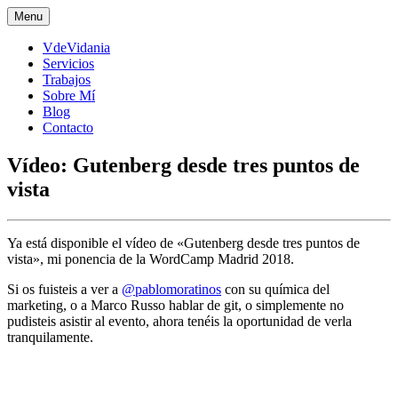
Skip
Menu
to
content
VdeVidania
Servicios
Trabajos
Sobre Mí
Blog
Contacto
Vídeo: Gutenberg desde tres puntos de
vista
Ya está disponible el vídeo de «Gutenberg desde tres puntos de
vista», mi ponencia de la WordCamp Madrid 2018.
Si os fuisteis a ver a
@pablomoratinos
con su química del
marketing, o a Marco Russo hablar de git, o simplemente no
pudisteis asistir al evento, ahora tenéis la oportunidad de verla
tranquilamente.