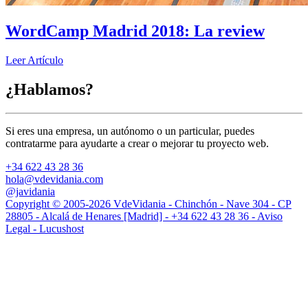
WordCamp Madrid 2018: La review
Leer Artículo
¿Hablamos?
Si eres una empresa, un autónomo o un particular, puedes
contratarme para ayudarte a crear o mejorar tu proyecto web.
+34 622 43 28 36
hola@vdevidania.com
@javidania
Copyright © 2005-2026 VdeVidania - Chinchón - Nave 304 - CP
28805 - Alcalá de Henares [Madrid] -
+34 622 43 28 36 -
Aviso
Legal -
Lucushost