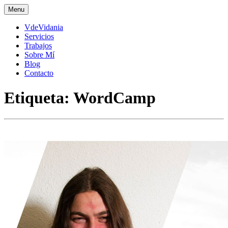
Skip
Menu
to
content
VdeVidania
Servicios
Trabajos
Sobre Mí
Blog
Contacto
Etiqueta:
WordCamp