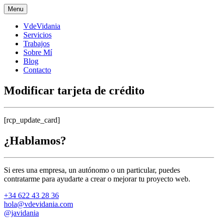
Skip
Menu
to
content
VdeVidania
Servicios
Trabajos
Sobre Mí
Blog
Contacto
Modificar tarjeta de crédito
[rcp_update_card]
¿Hablamos?
Si eres una empresa, un autónomo o un particular, puedes
contratarme para ayudarte a crear o mejorar tu proyecto web.
+34 622 43 28 36
hola@vdevidania.com
@javidania