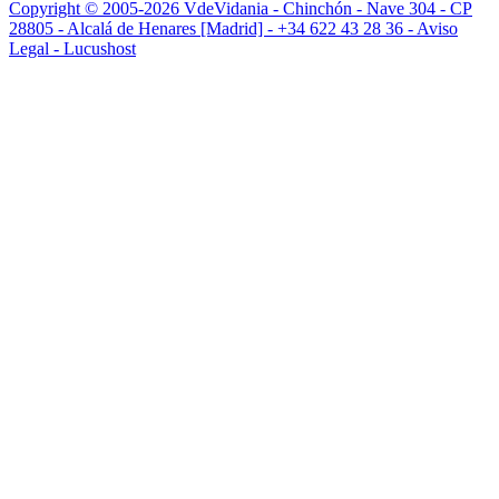
Copyright © 2005-2026 VdeVidania - Chinchón - Nave 304 - CP
28805 - Alcalá de Henares [Madrid] -
+34 622 43 28 36 -
Aviso
Legal -
Lucushost